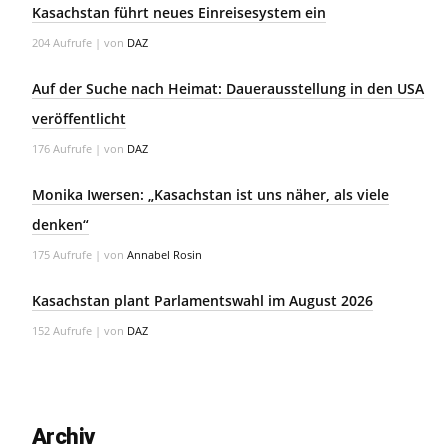
Kasachstan führt neues Einreisesystem ein
204 Aufrufe
|
von
DAZ
Auf der Suche nach Heimat: Dauerausstellung in den USA
veröffentlicht
176 Aufrufe
|
von
DAZ
Monika Iwersen: „Kasachstan ist uns näher, als viele
denken“
175 Aufrufe
|
von
Annabel Rosin
Kasachstan plant Parlamentswahl im August 2026
152 Aufrufe
|
von
DAZ
Archiv