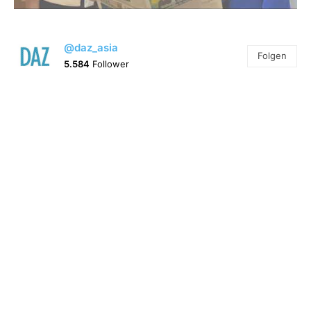
@daz_asia
Folgen
5.584
Follower