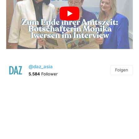
@daz_asia
Folgen
5.584
Follower