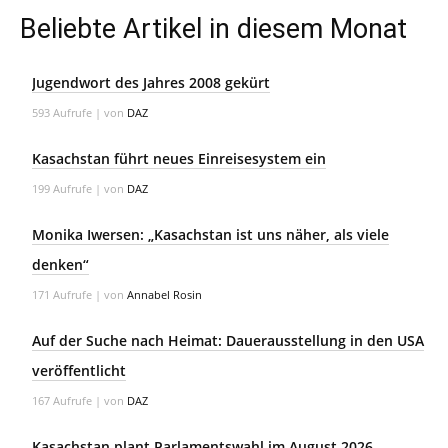
Beliebte Artikel in diesem Monat
Jugendwort des Jahres 2008 gekürt
593 Aufrufe
|
von
DAZ
Kasachstan führt neues Einreisesystem ein
199 Aufrufe
|
von
DAZ
Monika Iwersen: „Kasachstan ist uns näher, als viele
denken“
171 Aufrufe
|
von
Annabel Rosin
Auf der Suche nach Heimat: Dauerausstellung in den USA
veröffentlicht
167 Aufrufe
|
von
DAZ
Kasachstan plant Parlamentswahl im August 2026