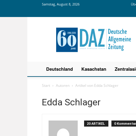
Samstag, August 8, 2026
Übe
Deutsche
Allgemeine
Zeitung
Deutschland
Kasachstan
Zentralas
Start
Autoren
Artikel von Edda Schlager
Edda Schlager
20 ARTIKEL
0 Kommenta