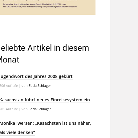
eliebte Artikel in diesem
Monat
Jugendwort des Jahres 2008 gekürt
606 Aufrufe
|
von
Edda Schlager
Kasachstan führt neues Einreisesystem ein
201 Aufrufe
|
von
Edda Schlager
Monika Iwersen: „Kasachstan ist uns näher,
als viele denken“