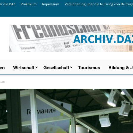
r die DAZ
Praktikum
Impressum
Vereinbarung über die Nutzung von Beiträg
ien
Wirtschaft
Gesellschaft
Tourismus
Bildung & 
tan