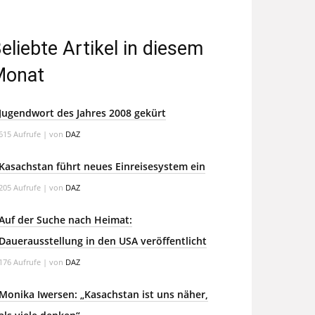
eliebte Artikel in diesem
Monat
Jugendwort des Jahres 2008 gekürt
615 Aufrufe
|
von
DAZ
Kasachstan führt neues Einreisesystem ein
205 Aufrufe
|
von
DAZ
Auf der Suche nach Heimat:
Dauerausstellung in den USA veröffentlicht
176 Aufrufe
|
von
DAZ
Monika Iwersen: „Kasachstan ist uns näher,