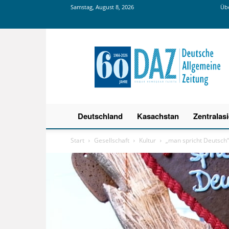
Samstag, August 8, 2026
Übe
Deutsche
Allgemeine
Zeitung
Deutschland
Kasachstan
Zentralas
Start
Gesellschaft
Kultur
„man spricht Deutsch“