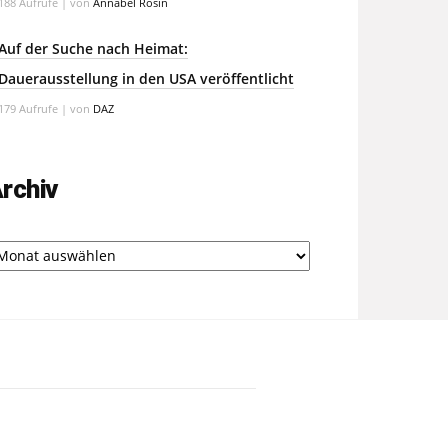
188 Aufrufe
|
von
Annabel Rosin
Auf der Suche nach Heimat:
Dauerausstellung in den USA veröffentlicht
179 Aufrufe
|
von
DAZ
rchiv
chiv