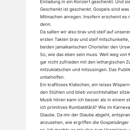
Einladung in ein Konzert geschenkt. Und si
Geschenkt ist geschenkt. Gospels sind was 
Mitmachen anregen. Insofern erscheint es m
denn.
Da saßen wir also brav und steif auf unser
ersten Takten brav und steif mitschunkelte
beiden jamaikanischen Chorleiter den Urswi
So, wie das eben sein muss. Weit weg von K
gar nicht zufrieden mit den lethargischen 
mitzuklatschen und mitzusingen. Das Publiku
unbeholfen.
Ein kraftloses Klatschen, ein leises Wisper
den Stühlen und blieb vorsichtshalber sit
Musik hören kann ich besser als in einem st
ich primitives Rumbatätärä? Wie im Karneval
Glaube. Da mir der Glaube abgeht, entspra
anzusehen, wie ergriffen die Gospelsänger
so. Ich machte es mir also zum Vergnügen,