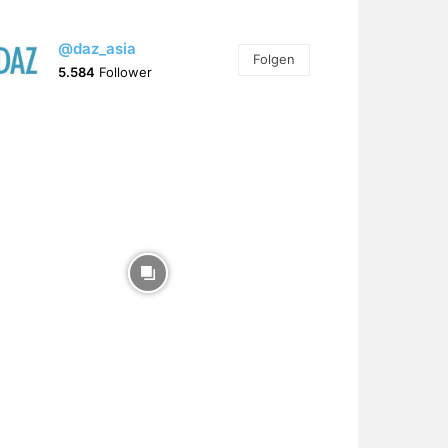
@daz_asia
Folgen
5.584
Follower