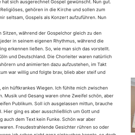
e hat sich ausgerechnet Gospel gewünscht. Nun gut.
Religiöses, gehören in die Kirche und sollen zum
ir seltsam, Gospels als Konzert aufzuführen. Nun
en Sitzen, während der Gospelchor gleich zu den
, jeder in seinem eigenen Rhythmus, während die
ng erkennen ließen. So, wie man sich das vorstellt.
öln und Deutschland. Die Chorleiter waren natürlich
Zuhörern und animierten dazu aufzustehen, im Takt
m war willig und folgte brav, blieb aber steif und
n, ein hüftkrankes Wiegen. Ich fühlte mich zwischen
zen. Musik und Gesang waren ohne Zweifel schön, aber
eifen Publikum. Soll ich ausgelassen mittun, brauche
. Hier ging es aber ausschließlich um Gott und
ng auch dem Text kein Funke. Schön war aber
 waren. Freudestrahlende Gesichter rühren so oder
 wenn ich schon nicht ganz eintauchen konnte, so doch