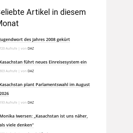
eliebte Artikel in diesem
Monat
Jugendwort des Jahres 2008 gekürt
720 Aufrufe
|
von
DAZ
Kasachstan führt neues Einreisesystem ein
303 Aufrufe
|
von
DAZ
Kasachstan plant Parlamentswahl im August
2026
193 Aufrufe
|
von
DAZ
Monika Iwersen: „Kasachstan ist uns näher,
als viele denken“