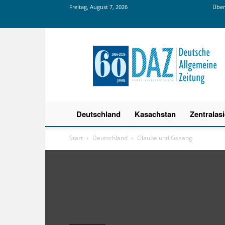
Freitag, August 7, 2026
Über
Deutsche
Allgemeine
Zeitung
Deutschland
Kasachstan
Zentralas
Start
Deutschland
Glaube und Gesang