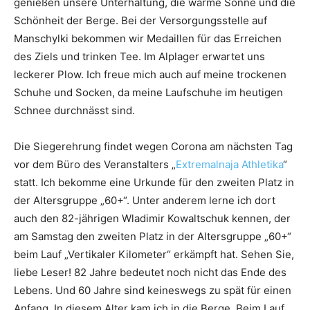
genießen unsere Unterhaltung, die warme Sonne und die
Schönheit der Berge. Bei der Versorgungsstelle auf
Manschylki bekommen wir Medaillen für das Erreichen
des Ziels und trinken Tee. Im Alplager erwartet uns
leckerer Plow. Ich freue mich auch auf meine trockenen
Schuhe und Socken, da meine Laufschuhe im heutigen
Schnee durchnässt sind.
Die Siegerehrung findet wegen Corona am nächsten Tag
vor dem Büro des Veranstalters „
Extremalnaja Athletika
“
statt. Ich bekomme eine Urkunde für den zweiten Platz in
der Altersgruppe „60+“. Unter anderem lerne ich dort
auch den 82-jährigen Wladimir Kowaltschuk kennen, der
am Samstag den zweiten Platz in der Altersgruppe „60+“
beim Lauf „Vertikaler Kilometer“ erkämpft hat. Sehen Sie,
liebe Leser! 82 Jahre bedeutet noch nicht das Ende des
Lebens. Und 60 Jahre sind keineswegs zu spät für einen
Anfang. In diesem Alter kam ich in die Berge. Beim Lauf