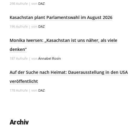
298 Aufrufe
|
von
DAZ
Kasachstan plant Parlamentswahl im August 2026
196 Aufrufe
|
von
DAZ
Monika Iwersen: „Kasachstan ist uns näher, als viele
denken“
187 Aufrufe
|
von
Annabel Rosin
Auf der Suche nach Heimat: Dauerausstellung in den USA
veröffentlicht
178 Aufrufe
|
von
DAZ
Archiv
Archiv