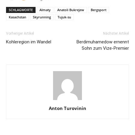
SCHLAGWORTE
Almaty
Anatoli Bukrejew
Bergsport
Kasachstan
Skyrunning
Tujuk-su
Vorheriger Artikel
Nächster Artikel
Kohleregion im Wandel
Berdimuhamedow ernennt
Sohn zum Vize-Premier
Anton Turovinin