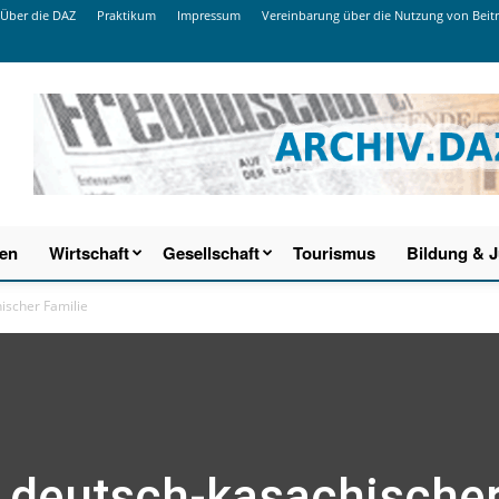
Über die DAZ
Praktikum
Impressum
Vereinbarung über die Nutzung von Beit
ien
Wirtschaft
Gesellschaft
Tourismus
Bildung & 
ischer Familie
 deutsch-kasachische