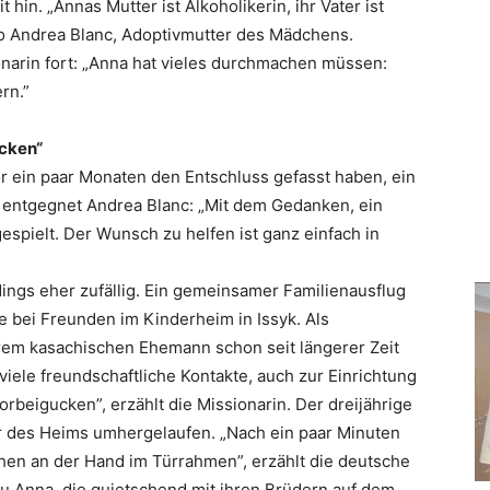
 hin. „Annas Mutter ist Alkoholikerin, ihr Vater ist
so Andrea Blanc, Adoptivmutter des Mädchens.
sionarin fort: „Anna hat vieles durchmachen müssen:
rn.”
ucken“
r ein paar Monaten den Entschluss gefasst haben, ein
, entgegnet Andrea Blanc: „Mit dem Gedanken, ein
espielt. Der Wunsch zu helfen ist ganz einfach in
dings eher zufällig. Ein gemeinsamer Familienausflug
 bei Freunden im Kinderheim in Issyk. Als
hrem kasachischen Ehemann schon seit längerer Zeit
iele freundschaftliche Kontakte, auch zur Einrichtung
vorbeigucken”, erzählt die Missionarin. Der dreijährige
r des Heims umhergelaufen. „Nach ein paar Minuten
hen an der Hand im Türrahmen”, erzählt die deutsche
zu Anna, die quietschend mit ihren Brüdern auf dem