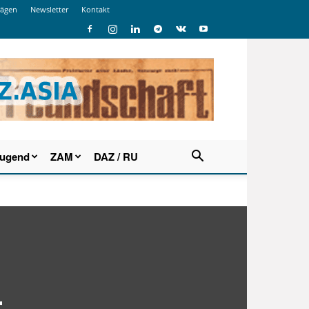
rägen
Newsletter
Kontakt
Jugend
ZAM
DAZ / RU
r