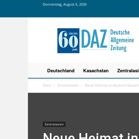
Donnerstag, August 6, 2026
Deutsche
Allgemeine
Zeitung
Deutschland
Kasachstan
Zentralas
Start
Zentralasien
Neue Heimat in deutsch-kasach
Zentralasien
Neue Heimat in