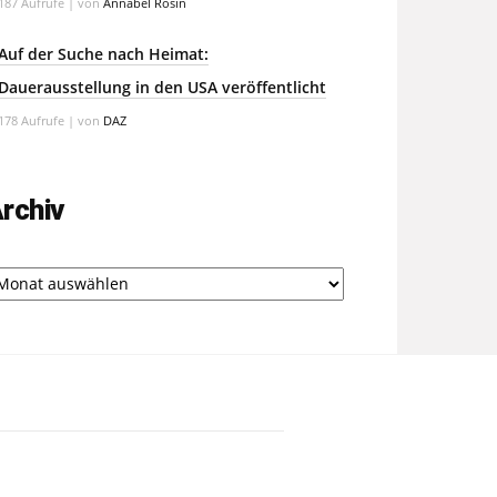
187 Aufrufe
|
von
Annabel Rosin
Auf der Suche nach Heimat:
Dauerausstellung in den USA veröffentlicht
178 Aufrufe
|
von
DAZ
rchiv
chiv