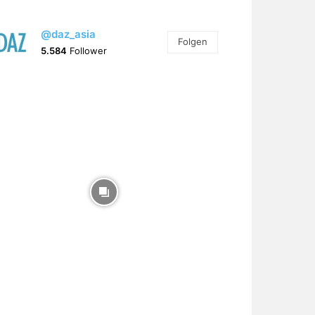
@daz_asia
Folgen
5.584
Follower