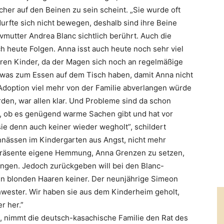
cher auf den Beinen zu sein scheint. „Sie wurde oft
urfte sich nicht bewegen, deshalb sind ihre Beine
ivmutter Andrea Blanc sichtlich berührt. Auch die
 heute Folgen. Anna isst auch heute noch sehr viel
eren Kinder, da der Magen sich noch an regelmäßige
was zum Essen auf dem Tisch haben, damit Anna nicht
e Adoption viel mehr von der Familie abverlangen würde
den, war allen klar. Und Probleme sind da schon
, ob es genügend warme Sachen gibt und hat vor
ie denn auch keiner wieder wegholt”, schildert
innässen im Kindergarten aus Angst, nicht mehr
präsente eigene Hemmung, Anna Grenzen zu setzen,
ungen. Jedoch zurückgeben will bei den Blanc-
n blonden Haaren keiner. Der neunjährige Simeon
chwester. Wir haben sie aus dem Kinderheim geholt,
r her.”
, nimmt die deutsch-kasachische Familie den Rat des