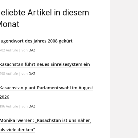
eliebte Artikel in diesem
Monat
Jugendwort des Jahres 2008 gekürt
702 Aufrufe
|
von
DAZ
Kasachstan führt neues Einreisesystem ein
298 Aufrufe
|
von
DAZ
Kasachstan plant Parlamentswahl im August
2026
196 Aufrufe
|
von
DAZ
Monika Iwersen: „Kasachstan ist uns näher,
als viele denken“