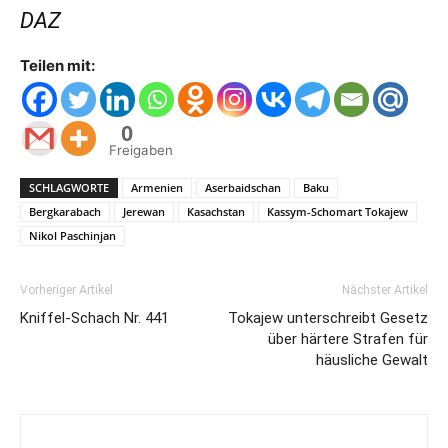
DAZ
Teilen mit:
0
Freigaben
SCHLAGWORTE
Armenien
Aserbaidschan
Baku
Bergkarabach
Jerewan
Kasachstan
Kassym-Schomart Tokajew
Nikol Paschinjan
Vorheriger Artikel
Nächster Artikel
Kniffel-Schach Nr. 441
Tokajew unterschreibt Gesetz
über härtere Strafen für
häusliche Gewalt