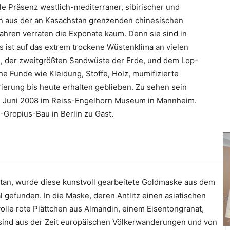
le Präsenz westlich-mediterraner, sibirischer und
en aus der an Kasachstan grenzenden chinesischen
 Jahren verraten die Exponate kaum. Denn sie sind in
 ist auf das extrem trockene Wüstenklima an vielen
 der zweitgrößten Sandwüste der Erde, und dem Lop-
e Funde wie Kleidung, Stoffe, Holz, mumifizierte
ierung bis heute erhalten geblieben. Zu sehen sein
1. Juni 2008 im Reiss-Engelhorn Museum in Mannheim.
-Gropius-Bau in Berlin zu Gast.
tan, wurde diese kunstvoll gearbeitete Goldmaske aus dem
Tal gefunden. In die Maske, deren Antlitz einen asiatischen
volle rote Plättchen aus Almandin, einem Eisentongranat,
 sind aus der Zeit europäischen Völkerwanderungen und von