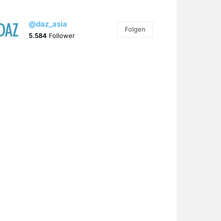
@daz_asia
Folgen
5.584
Follower