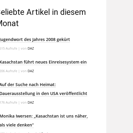
eliebte Artikel in diesem
Monat
Jugendwort des Jahres 2008 gekürt
615 Aufrufe
|
von
DAZ
Kasachstan führt neues Einreisesystem ein
206 Aufrufe
|
von
DAZ
Auf der Suche nach Heimat:
Dauerausstellung in den USA veröffentlicht
176 Aufrufe
|
von
DAZ
Monika Iwersen: „Kasachstan ist uns näher,
als viele denken“