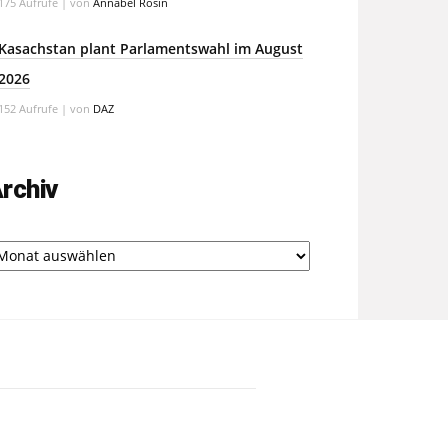
175 Aufrufe
|
von
Annabel Rosin
Kasachstan plant Parlamentswahl im August
2026
152 Aufrufe
|
von
DAZ
rchiv
chiv