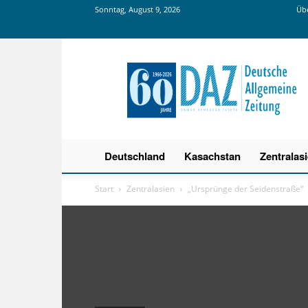
Sonntag, August 9, 2026
Übe
Deutsche
Allgemeine
Zeitung
Deutschland
Kasachstan
Zentralas
Start
Zentralasien
„Ursprünge der Seidenstraße“