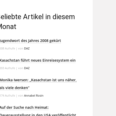
eliebte Artikel in diesem
Monat
Jugendwort des Jahres 2008 gekürt
608 Aufrufe
|
von
DAZ
Kasachstan führt neues Einreisesystem ein
203 Aufrufe
|
von
DAZ
Monika Iwersen: „Kasachstan ist uns näher,
als viele denken“
174 Aufrufe
|
von
Annabel Rosin
Auf der Suche nach Heimat:
Dauerausstellung in den USA veröffentlicht