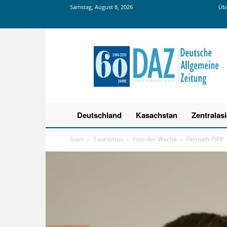
Samstag, August 8, 2026
Übe
Deutsche
Allgemeine
Zeitung
Deutschland
Kasachstan
Zentralas
Start
Tourismus
Foto der Woche
Fernseh-TIPP