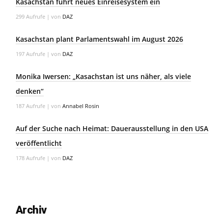
Kasachstan führt neues Einreisesystem ein
299 Aufrufe
|
von
DAZ
Kasachstan plant Parlamentswahl im August 2026
197 Aufrufe
|
von
DAZ
Monika Iwersen: „Kasachstan ist uns näher, als viele
denken“
187 Aufrufe
|
von
Annabel Rosin
Auf der Suche nach Heimat: Dauerausstellung in den USA
veröffentlicht
178 Aufrufe
|
von
DAZ
Archiv