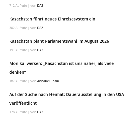
712 Aufrufe
|
von
DAZ
Kasachstan führt neues Einreisesystem ein
302 Aufrufe
|
von
DAZ
Kasachstan plant Parlamentswahl im August 2026
191 Aufrufe
|
von
DAZ
Monika Iwersen: „Kasachstan ist uns näher, als viele
denken“
187 Aufrufe
|
von
Annabel Rosin
Auf der Suche nach Heimat: Dauerausstellung in den USA
veröffentlicht
178 Aufrufe
|
von
DAZ