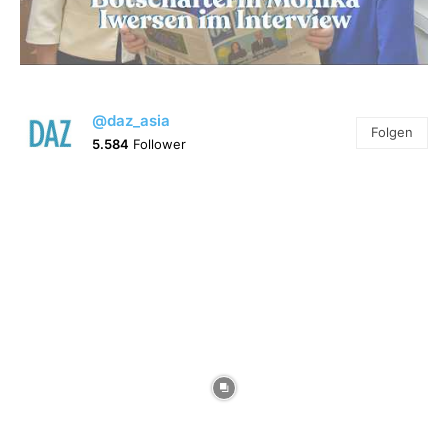
@daz_asia
Folgen
5.584
Follower