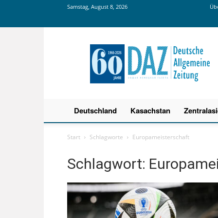
Samstag, August 8, 2026
Übe
Deutsche
Allgemeine
Zeitung
Deutschland
Kasachstan
Zentralas
Start
Schlagworte
Europameisterschaft
Schlagwort: Europamei