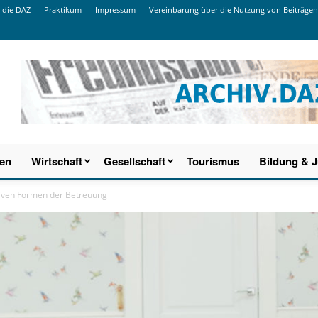
 die DAZ
Praktikum
Impressum
Vereinbarung über die Nutzung von Beiträgen
ien
Wirtschaft
Gesellschaft
Tourismus
Bildung & 
iven Formen der Betreuung