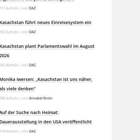
717 Aufrufe
|
von
DAZ
Kasachstan führt neues Einreisesystem ein
302 Aufrufe
|
von
DAZ
Kasachstan plant Parlamentswahl im August
2026
192 Aufrufe
|
von
DAZ
Monika Iwersen: „Kasachstan ist uns näher,
als viele denken“
188 Aufrufe
|
von
Annabel Rosin
Auf der Suche nach Heimat:
Dauerausstellung in den USA veröffentlicht
179 Aufrufe
|
von
DAZ