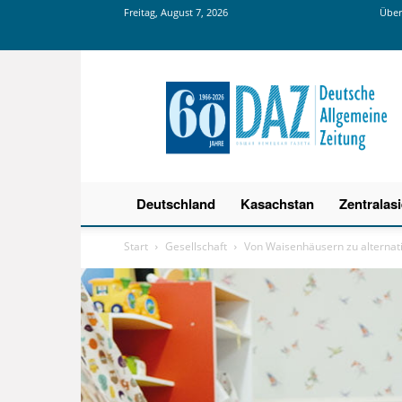
Freitag, August 7, 2026
Über
Deutsche
Allgemeine
Zeitung
Deutschland
Kasachstan
Zentralas
Start
Gesellschaft
Von Waisenhäusern zu alternat