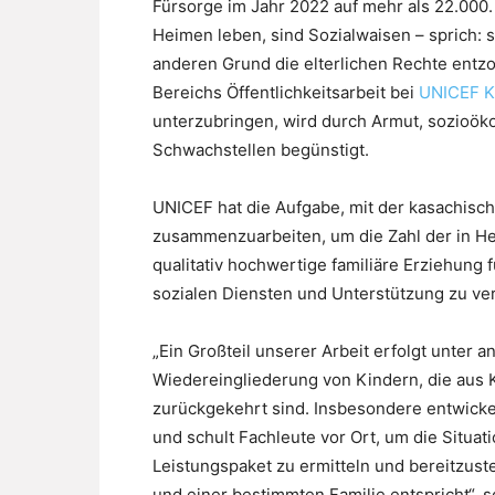
Fürsorge im Jahr 2022 auf mehr als 22.000. 
Heimen leben, sind Sozialwaisen – sprich: 
anderen Grund die elterlichen Rechte entzo
Bereichs Öffentlichkeitsarbeit bei
UNICEF K
unterzubringen, wird durch Armut, sozioö
Schwachstellen begünstigt.
UNICEF hat die Aufgabe, mit der kasachisch
zusammenzuarbeiten, um die Zahl der in He
qualitativ hochwertige familiäre Erziehung 
sozialen Diensten und Unterstützung zu ve
„Ein Großteil unserer Arbeit erfolgt unter
Wiedereingliederung von Kindern, die aus K
zurückgekehrt sind. Insbesondere entwick
und schult Fachleute vor Ort, um die Situa
Leistungspaket zu ermitteln und bereitzus
und einer bestimmten Familie entspricht“, 