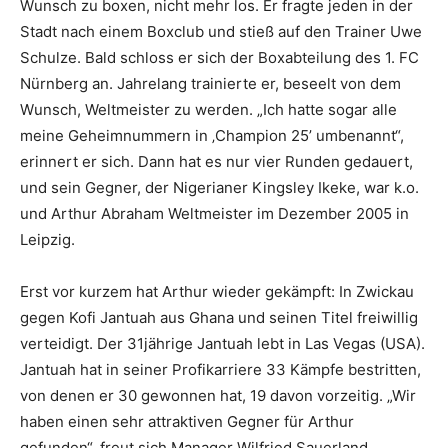
Wunsch zu boxen, nicht mehr los. Er fragte jeden in der
Stadt nach einem Boxclub und stieß auf den Trainer Uwe
Schulze. Bald schloss er sich der Boxabteilung des 1. FC
Nürnberg an. Jahrelang trainierte er, beseelt von dem
Wunsch, Weltmeister zu werden. „Ich hatte sogar alle
meine Geheimnummern in ‚Champion 25’ umbenannt“,
erinnert er sich. Dann hat es nur vier Runden gedauert,
und sein Gegner, der Nigerianer Kingsley Ikeke, war k.o.
und Arthur Abraham Weltmeister im Dezember 2005 in
Leipzig.
Erst vor kurzem hat Arthur wieder gekämpft: In Zwickau
gegen Kofi Jantuah aus Ghana und seinen Titel freiwillig
verteidigt. Der 31jährige Jantuah lebt in Las Vegas (USA).
Jantuah hat in seiner Profikarriere 33 Kämpfe bestritten,
von denen er 30 gewonnen hat, 19 davon vorzeitig. „Wir
haben einen sehr attraktiven Gegner für Arthur
gefunden“, freut sich Manager Wilfried Sauerland.