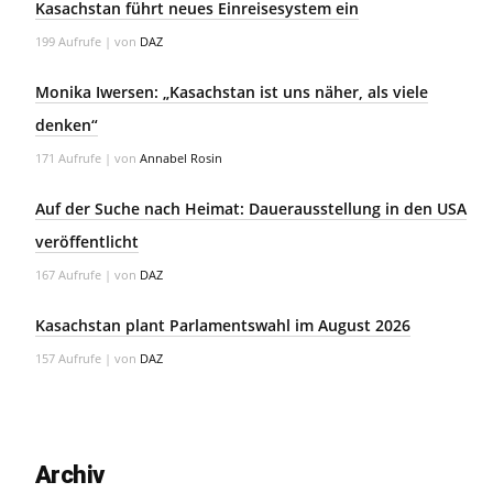
Kasachstan führt neues Einreisesystem ein
199 Aufrufe
|
von
DAZ
Monika Iwersen: „Kasachstan ist uns näher, als viele
denken“
171 Aufrufe
|
von
Annabel Rosin
Auf der Suche nach Heimat: Dauerausstellung in den USA
veröffentlicht
167 Aufrufe
|
von
DAZ
Kasachstan plant Parlamentswahl im August 2026
157 Aufrufe
|
von
DAZ
Archiv