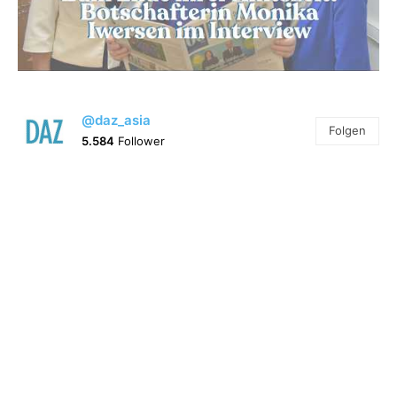
@daz_asia
Folgen
5.584
Follower