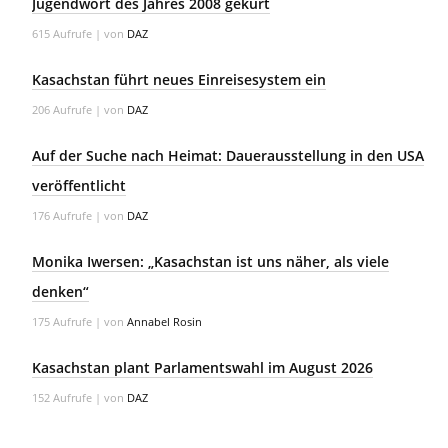
Jugendwort des Jahres 2008 gekürt
615 Aufrufe
|
von
DAZ
Kasachstan führt neues Einreisesystem ein
206 Aufrufe
|
von
DAZ
Auf der Suche nach Heimat: Dauerausstellung in den USA
veröffentlicht
176 Aufrufe
|
von
DAZ
Monika Iwersen: „Kasachstan ist uns näher, als viele
denken“
175 Aufrufe
|
von
Annabel Rosin
Kasachstan plant Parlamentswahl im August 2026
152 Aufrufe
|
von
DAZ