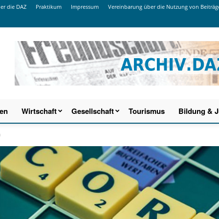
er die DAZ
Praktikum
Impressum
Vereinbarung über die Nutzung von Beiträg
ien
Wirtschaft
Gesellschaft
Tourismus
Bildung & 
a