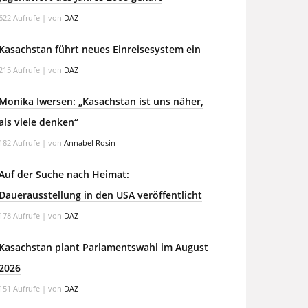
622 Aufrufe
|
von
DAZ
Kasachstan führt neues Einreisesystem ein
215 Aufrufe
|
von
DAZ
Monika Iwersen: „Kasachstan ist uns näher,
als viele denken“
182 Aufrufe
|
von
Annabel Rosin
Auf der Suche nach Heimat:
Dauerausstellung in den USA veröffentlicht
178 Aufrufe
|
von
DAZ
Kasachstan plant Parlamentswahl im August
2026
151 Aufrufe
|
von
DAZ