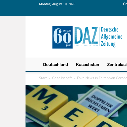
Montag, August 10, 2026
Üb
Deutsche
Allgemeine
Zeitung
Deutschland
Kasachstan
Zentralas
Start
Gesellschaft
Fake News in Zeiten von Coron