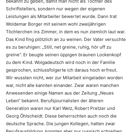
bekannt zu geben, damit man nicht als Tochter des
Schriftstellers, sondern nur wegen der eigenen
Leistungen als Mitarbeiter bewertet wurde. Dann trat
Woldemar Borger mit seinem wohl zweijährigen
Töchterchen ins Zimmer, in dem es nun ziemlich laut war.
Das Kind fing plötzlich an zu weinen. Der Vater versuchte
es zu beruhigen: „Still, net greine, ruhig, hör uff zu
greine“. Er beugte seinen üppigen braunen Lockenkopf
zu dem Kind. Wolgadeutsch wird noch in der Familie
gesprochen, schlussfolgerte ich daraus hoch erfreut.
Wir wussten nicht, wer zur Mitarbeit eingeladen worden
war, nicht alle kannten einander. Zwar waren manchen
Anwesenden einige Namen aus der Zeitung „Neues
Leben“ bekannt. Berufsjournalisten der älteren
Generation waren nur Karl Welz, Robert Pretzer und
Georg Öhlscheidt. Diese beherrschten auch noch die
deutsche Sprache. Die jungen Kollegen, hatten zwar
Berufsausbildung, konnten aber nur russisch schreiben.