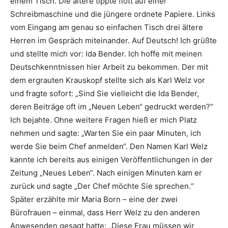
einem Tisch. Die ältere tippte flott auf einer
Schreibmaschine und die jüngere ordnete Papiere. Links
vom Eingang am genau so einfachen Tisch drei ältere
Herren im Gespräch miteinander. Auf Deutsch! Ich grüßte
und stellte mich vor: Ida Bender. Ich hoffe mit meinen
Deutschkenntnissen hier Arbeit zu bekommen. Der mit
dem ergrauten Krauskopf stellte sich als Karl Welz vor
und fragte sofort: „Sind Sie vielleicht die Ida Bender,
deren Beiträge oft im „Neuen Leben“ gedruckt werden?“
Ich bejahte. Ohne weitere Fragen hieß er mich Platz
nehmen und sagte: „Warten Sie ein paar Minuten, ich
werde Sie beim Chef anmelden“. Den Namen Karl Welz
kannte ich bereits aus einigen Veröffentlichungen in der
Zeitung „Neues Leben“. Nach einigen Minuten kam er
zurück und sagte „Der Chef möchte Sie sprechen.“
Später erzählte mir Maria Born – eine der zwei
Bürofrauen – einmal, dass Herr Welz zu den anderen
Anwesenden gesagt hatte: „Diese Frau müssen wir