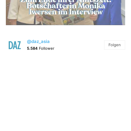
@daz_asia
Folgen
5.584
Follower