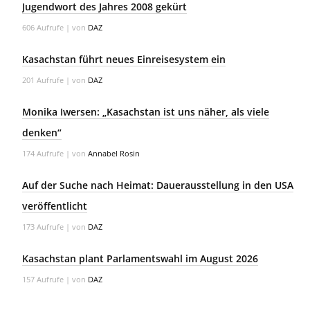
Jugendwort des Jahres 2008 gekürt
606 Aufrufe
|
von
DAZ
Kasachstan führt neues Einreisesystem ein
201 Aufrufe
|
von
DAZ
Monika Iwersen: „Kasachstan ist uns näher, als viele
denken“
174 Aufrufe
|
von
Annabel Rosin
Auf der Suche nach Heimat: Dauerausstellung in den USA
veröffentlicht
173 Aufrufe
|
von
DAZ
Kasachstan plant Parlamentswahl im August 2026
157 Aufrufe
|
von
DAZ