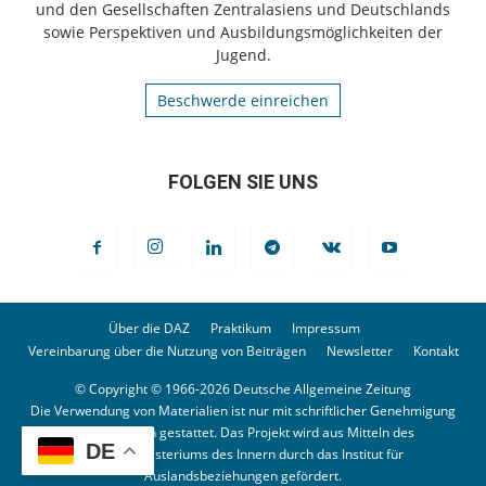
und den Gesellschaften Zentralasiens und Deutschlands
sowie Perspektiven und Ausbildungsmöglichkeiten der
Jugend.
Beschwerde einreichen
FOLGEN SIE UNS
Über die DAZ
Praktikum
Impressum
Vereinbarung über die Nutzung von Beiträgen
Newsletter
Kontakt
© Copyright © 1966-2026 Deutsche Allgemeine Zeitung
Die Verwendung von Materialien ist nur mit schriftlicher Genehmigung
der Redaktion gestattet. Das Projekt wird aus Mitteln des
DE
Bundesministeriums des Innern durch das Institut für
Auslandsbeziehungen gefördert.