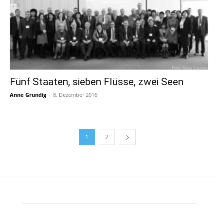
Fünf Staaten, sieben Flüsse, zwei Seen
Anne Grundig
-
8. Dezember 2016
1
2