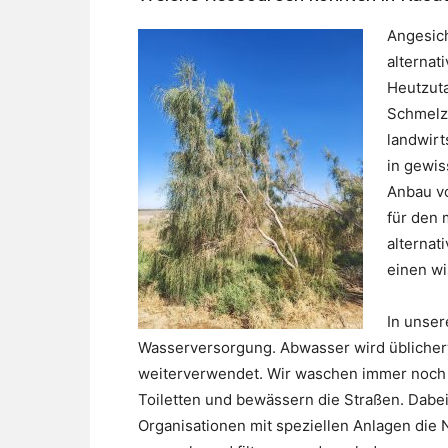
Angesic
alternat
Heutzut
Schmelz
landwirt
in gewis
Anbau vo
für den 
alternat
einen wi
In unser
Wasserversorgung. Abwasser wird üblicherwe
weiterverwendet. Wir waschen immer noch u
Toiletten und bewässern die Straßen. Dabei
Organisationen mit speziellen Anlagen die 