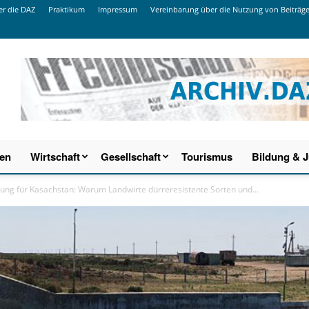
r die DAZ
Praktikum
Impressum
Vereinbarung über die Nutzung von Beiträg
ien
Wirtschaft
Gesellschaft
Tourismus
Bildung & 
ng für Kasachstan: Warum Landwirte dürreresistente Sorten und...