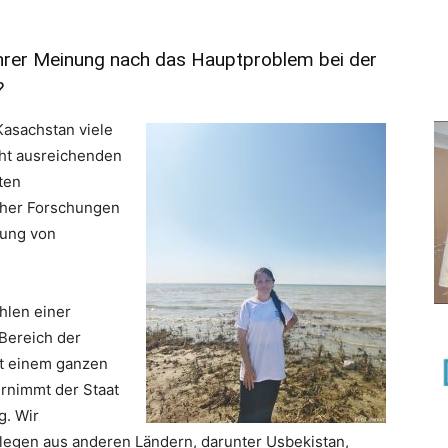
 Ihrer Meinung nach das Hauptproblem bei der
?
Kasachstan viele
cht ausreichenden
ten
cher Forschungen
zung von
hlen einer
Bereich der
it einem ganzen
ernimmt der Staat
g. Wir
legen aus anderen Ländern, darunter Usbekistan,