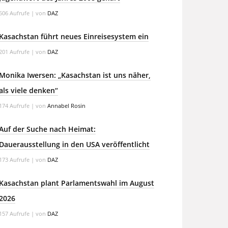
606 Aufrufe
|
von
DAZ
Kasachstan führt neues Einreisesystem ein
201 Aufrufe
|
von
DAZ
Monika Iwersen: „Kasachstan ist uns näher,
als viele denken“
174 Aufrufe
|
von
Annabel Rosin
Auf der Suche nach Heimat:
Dauerausstellung in den USA veröffentlicht
173 Aufrufe
|
von
DAZ
Kasachstan plant Parlamentswahl im August
2026
157 Aufrufe
|
von
DAZ