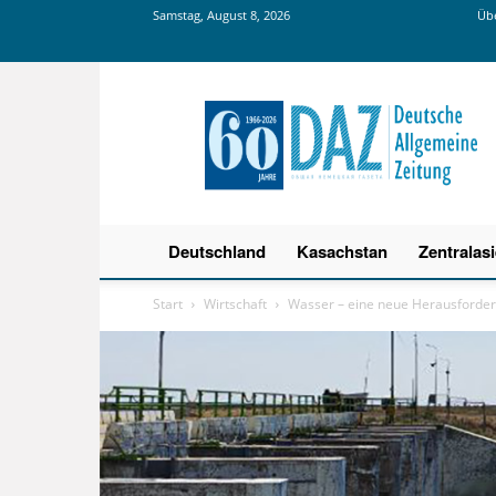
Samstag, August 8, 2026
Übe
Deutsche
Allgemeine
Zeitung
Deutschland
Kasachstan
Zentralas
Start
Wirtschaft
Wasser – eine neue Herausforderu