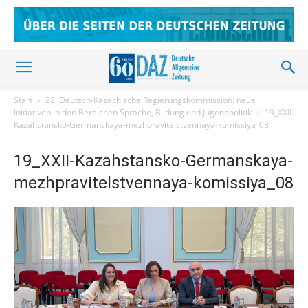
Start
22. Deutsch-Kasachische Regierungskommission: neue
Initiativen in den Bereichen Sprache, Bildung und Jugendpolitik
19_XXII-
Kazahstansko-Germanskaya-mezhpravitelstvennaya-komissiya_08
19_XXII-Kazahstansko-Germanskaya-
mezhpravitelstvennaya-komissiya_08