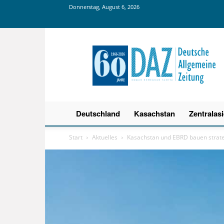
Donnerstag, August 6, 2026
Deutsche
Allgemeine
Zeitung
Deutschland
Kasachstan
Zentralas
Start
Aktuelles
Kasachstan und EBRD bauen strate