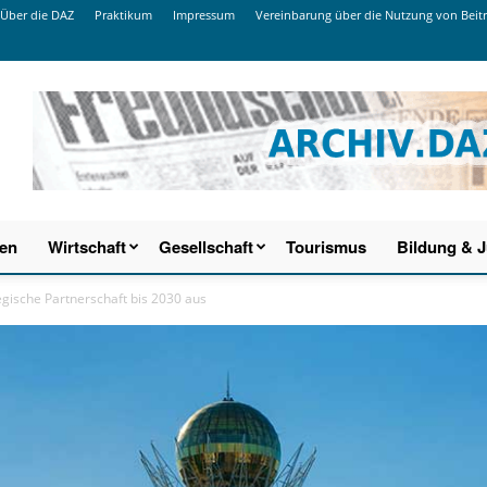
Über die DAZ
Praktikum
Impressum
Vereinbarung über die Nutzung von Beit
ien
Wirtschaft
Gesellschaft
Tourismus
Bildung & 
gische Partnerschaft bis 2030 aus