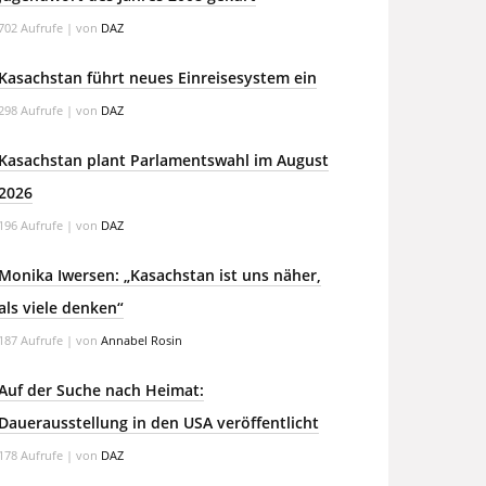
702 Aufrufe
|
von
DAZ
Kasachstan führt neues Einreisesystem ein
298 Aufrufe
|
von
DAZ
Kasachstan plant Parlamentswahl im August
2026
196 Aufrufe
|
von
DAZ
Monika Iwersen: „Kasachstan ist uns näher,
als viele denken“
187 Aufrufe
|
von
Annabel Rosin
Auf der Suche nach Heimat:
Dauerausstellung in den USA veröffentlicht
178 Aufrufe
|
von
DAZ