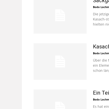
Sackga
Bodo Loch
Die jetzi
Kasach-st
hielten ni
Kasac
Bodo Loch
Über die 
ein Eleme
schon län
Ein Te
Bodo Loch
Es hat ei