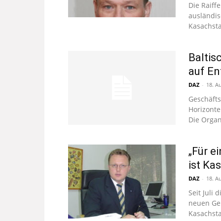
Die Raiff
ausländis
Kasachsta
Baltis
auf En
DAZ
-
18. A
Geschäfts
Horizonte
Die Organ
„Für e
ist Ka
DAZ
-
18. A
Seit Juli
neuen Gen
Kasachsta