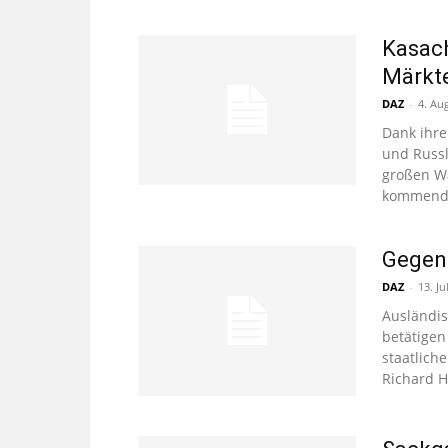
Kasach
Märkt
DAZ
-
4. Au
Dank ihre
und Russl
großen Wa
kommende
Gegen 
DAZ
-
13. Ju
Ausländis
betätigen
staatlich
Richard H