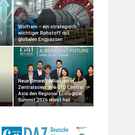
Wolfram – ein strategisch
t
wichtiger Rohstoff mit
globalen Engpässen
Neue Umwelt-Allianzen in
Zentralasien: Wie UfU Central
Asia den Regional Ecological
Summit 2026 erlebt hat