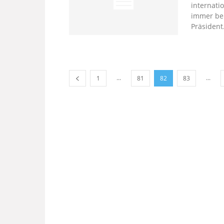
internati
immer bei
Präsident.
...
...
1
81
82
83