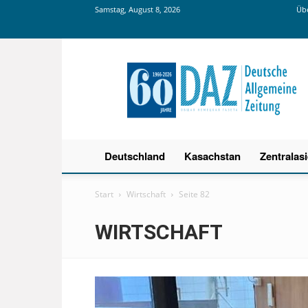
Samstag, August 8, 2026
Übe
Deutsche
Allgemeine
Zeitung
Deutschland
Kasachstan
Zentralas
Start
Wirtschaft
Seite 82
WIRTSCHAFT