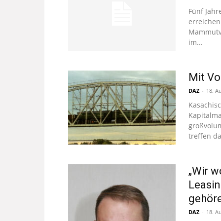
Fünf Jahr
erreichen
Mammutve
im...
Mit V
DAZ
-
18. A
Kasachis
Kapitalma
großvolu
treffen da
„Wir w
Leasin
gehör
DAZ
-
18. A