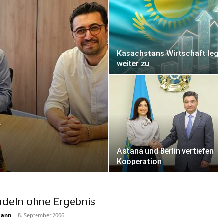
Kasachstans Wirtschaft leg
weiter zu
r
Astana und Berlin vertiefen
Kooperation
deln ohne Ergebnis
mann
-
8. September 2006