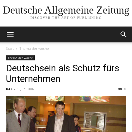
Deutsche Allgemeine Zeitung
DISCOVER THE ART OF PUBLISHING
Start
Thema der woche
Thema der woche
Deutschsein als Schutz fürs
Unternehmen
DAZ
-
1. Juni 2007
0