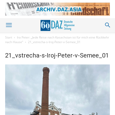
Start
Ira Peter: „Jede Reise nach Kasachstan ist für mich eine Rückkehr
nach Hause“
21_vstrecha-s-Iroj-Peter-v-Semee_01
21_vstrecha-s-Iroj-Peter-v-Semee_01