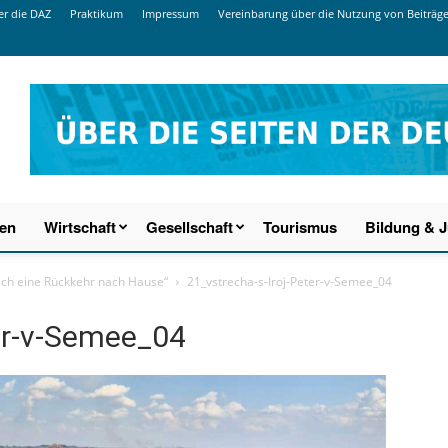
r die DAZ
Praktikum
Impressum
Vereinbarung über die Nutzung von Beiträg
ien
Wirtschaft
Gesellschaft
Tourismus
Bildung & 
mich eine Rückkehr nach Hause“
21_vstrecha-s-Iroj-Peter-v-Semee_04
ter-v-Semee_04