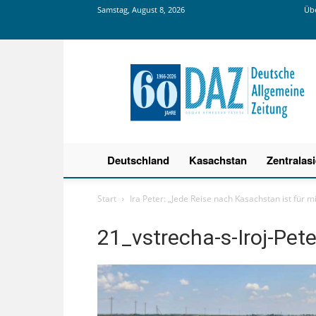
Samstag, August 8, 2026
Übe
Deutsche
Allgemeine
Zeitung
Deutschland
Kasachstan
Zentralas
Start
Ira Peter: „Jede Reise nach Kasachstan ist für 
21_vstrecha-s-Iroj-Pe