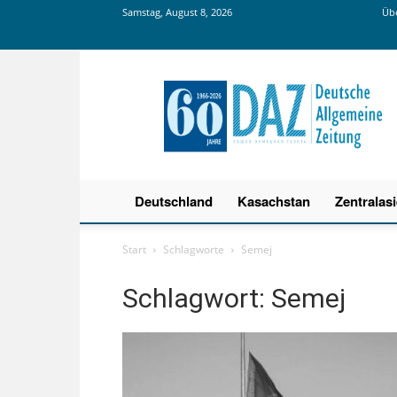
Samstag, August 8, 2026
Übe
Deutsche
Allgemeine
Zeitung
Deutschland
Kasachstan
Zentralas
Start
Schlagworte
Semej
Schlagwort: Semej