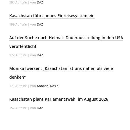
598 Aufrufe
|
von
DAZ
Kasachstan führt neues Einreisesystem ein
199 Aufrufe
|
von
DAZ
Auf der Suche nach Heimat: Dauerausstellung in den USA
veröffentlicht
172 Aufrufe
|
von
DAZ
Monika Iwersen: „Kasachstan ist uns näher, als viele
denken“
171 Aufrufe
|
von
Annabel Rosin
Kasachstan plant Parlamentswahl im August 2026
157 Aufrufe
|
von
DAZ