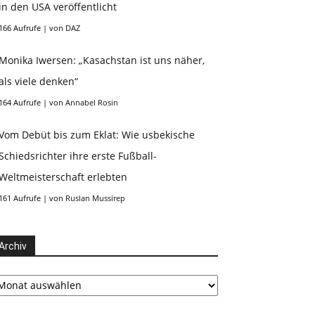
in den USA veröffentlicht
166 Aufrufe
|
von
DAZ
Monika Iwersen: „Kasachstan ist uns näher,
als viele denken“
164 Aufrufe
|
von
Annabel Rosin
Vom Debüt bis zum Eklat: Wie usbekische
Schiedsrichter ihre erste Fußball-
Weltmeisterschaft erlebten
161 Aufrufe
|
von
Ruslan Mussirep
Archiv
chiv