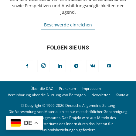
sowie Perspektiven und Ausbildungsmöglichkeiten der
Jugend.
Beschwerde einreichen
FOLGEN SIE UNS
Über die DAZ
Praktikum
Impressum
Vereinbarung über die Nutzung von Beiträgen
Newsletter
Kontakt
© Copyright © 1966-2026 Deutsche Allgemeine Zeitung
Die Verwendung von Materialien ist nur mit schriftlicher Genehmigung
der Redaktion gestattet. Das Projekt wird aus Mitteln des
DE
Bundesministeriums des Innern durch das Institut für
Auslandsbeziehungen gefördert.