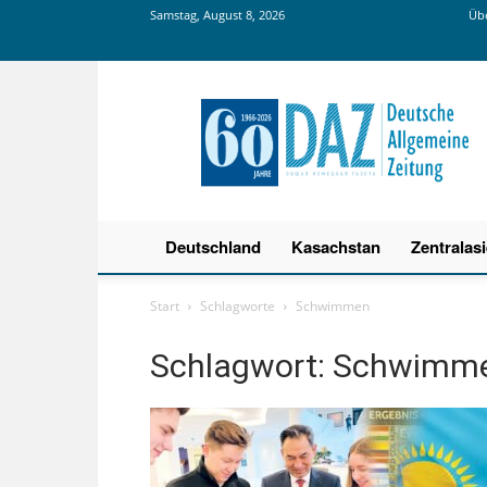
Samstag, August 8, 2026
Übe
Deutsche
Allgemeine
Zeitung
Deutschland
Kasachstan
Zentralas
Start
Schlagworte
Schwimmen
Schlagwort: Schwimm