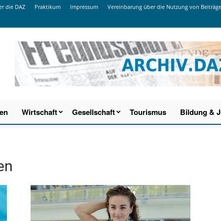
r die DAZ
Praktikum
Impressum
Vereinbarung über die Nutzung von Beiträg
ien
Wirtschaft
Gesellschaft
Tourismus
Bildung & 
en