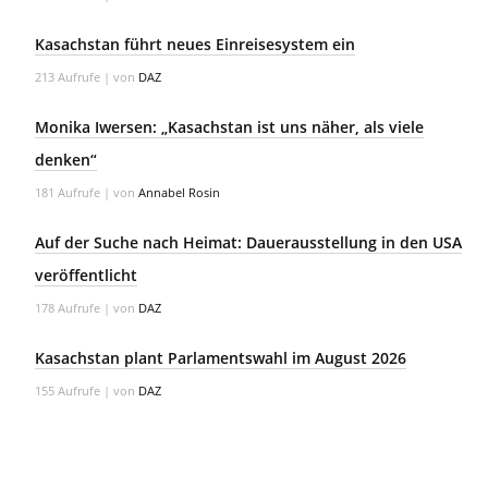
Kasachstan führt neues Einreisesystem ein
213 Aufrufe
|
von
DAZ
Monika Iwersen: „Kasachstan ist uns näher, als viele
denken“
181 Aufrufe
|
von
Annabel Rosin
Auf der Suche nach Heimat: Dauerausstellung in den USA
veröffentlicht
178 Aufrufe
|
von
DAZ
Kasachstan plant Parlamentswahl im August 2026
155 Aufrufe
|
von
DAZ