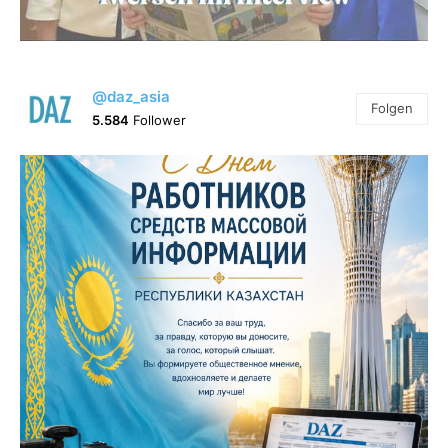
@daz_asia
Folgen
5.584
Follower