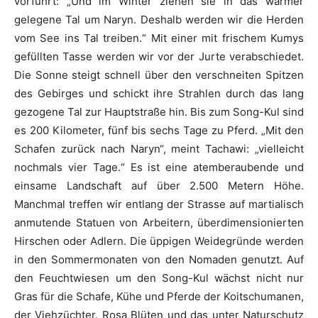
vorführt: „Und im Winter ziehen sie in das wärmer
gelegene Tal um Naryn. Deshalb werden wir die Herden
vom See ins Tal treiben.“ Mit einer mit frischem Kumys
gefüllten Tasse werden wir vor der Jurte verabschiedet.
Die Sonne steigt schnell über den verschneiten Spitzen
des Gebirges und schickt ihre Strahlen durch das lang
gezogene Tal zur Hauptstraße hin. Bis zum Song-Kul sind
es 200 Kilometer, fünf bis sechs Tage zu Pferd. „Mit den
Schafen zurück nach Naryn“, meint Tachawi: „vielleicht
nochmals vier Tage.“ Es ist eine atemberaubende und
einsame Landschaft auf über 2.500 Metern Höhe.
Manchmal treffen wir entlang der Strasse auf martialisch
anmutende Statuen von Arbeitern, überdimensionierten
Hirschen oder Adlern. Die üppigen Weidegründe werden
in den Sommermonaten von den Nomaden genutzt. Auf
den Feuchtwiesen um den Song-Kul wächst nicht nur
Gras für die Schafe, Kühe und Pferde der Koitschumanen,
der Viehzüchter. Rosa Blüten und das unter Naturschutz