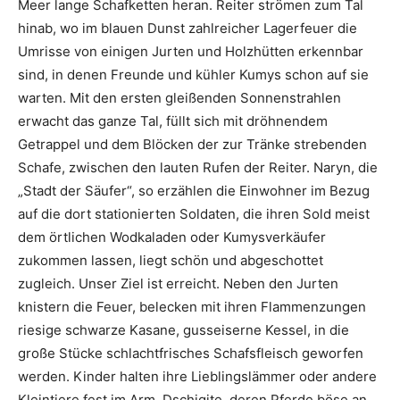
Meer lange Schafketten heran. Reiter strömen zum Tal
hinab, wo im blauen Dunst zahlreicher Lagerfeuer die
Umrisse von einigen Jurten und Holzhütten erkennbar
sind, in denen Freunde und kühler Kumys schon auf sie
warten. Mit den ersten gleißenden Sonnenstrahlen
erwacht das ganze Tal, füllt sich mit dröhnendem
Getrappel und dem Blöcken der zur Tränke strebenden
Schafe, zwischen den lauten Rufen der Reiter. Naryn, die
„Stadt der Säufer“, so erzählen die Einwohner im Bezug
auf die dort stationierten Soldaten, die ihren Sold meist
dem örtlichen Wodkaladen oder Kumysverkäufer
zukommen lassen, liegt schön und abgeschottet
zugleich. Unser Ziel ist erreicht. Neben den Jurten
knistern die Feuer, belecken mit ihren Flammenzungen
riesige schwarze Kasane, gusseiserne Kessel, in die
große Stücke schlachtfrisches Schafsfleisch geworfen
werden. Kinder halten ihre Lieblingslämmer oder andere
Kleintiere fest im Arm. Dschigite, deren Pferde böse an