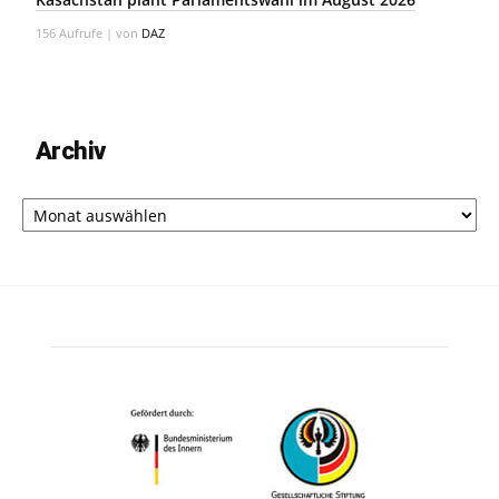
156 Aufrufe
|
von
DAZ
Archiv
Archiv