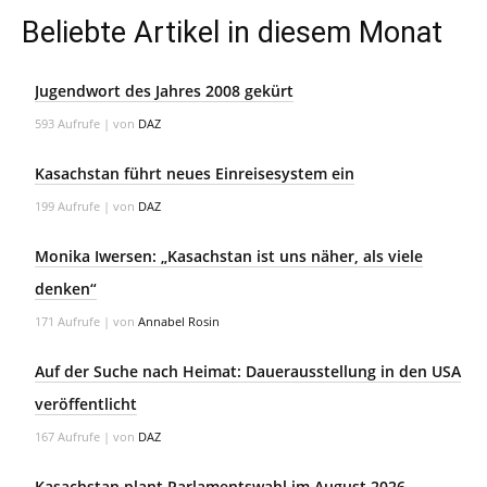
Beliebte Artikel in diesem Monat
Jugendwort des Jahres 2008 gekürt
593 Aufrufe
|
von
DAZ
Kasachstan führt neues Einreisesystem ein
199 Aufrufe
|
von
DAZ
Monika Iwersen: „Kasachstan ist uns näher, als viele
denken“
171 Aufrufe
|
von
Annabel Rosin
Auf der Suche nach Heimat: Dauerausstellung in den USA
veröffentlicht
167 Aufrufe
|
von
DAZ
Kasachstan plant Parlamentswahl im August 2026