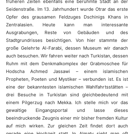
früheren Zeiten ebenfalls eine berühmte Stadt an der
Seidenstraße. Im 13. Jahrhundert wurde Otrar das erste
Opfer des grausamen Feldzuges Dschinigs Khans in
Zentralasien. Heute kann man interessante
Ausgrabungen, Reste von Gebäuden und des
Stadtgrundrisses besichtigen. Von hier stammte der
große Gelehrte Al-Farabi, dessen Museum wir danach
auch besuchen. Wir fahren weiter nach Turkistan, dessen
Ruhm mit dem Denkmalkomplex der Grabmoschee für
Hodscha Achmed Jassawi – einem islamischen
Propheten, Poeten und Mystiker – verbunden ist. Es ist
eine der bekanntesten islamischen Wahlfahrtsstätten –
drei Besuche in Turkistan sind gleichbedeutend mit
einem Pilgerzug nach Mekka. Ich stelle mich vor das
gewaltige Eingangsportal und lasse dieses
beeindruckende Zeugnis einer mir bisher fremden Kultur
auf mich wirken. Zur gleichen Zeit findet dort auch
gerade eine Hochzeit statt. In Almaty sieht man oft