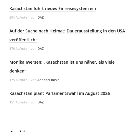
Kasachstan führt neues Einreisesystem ein
204 Aufrufe
|
von
DAZ
Auf der Suche nach Heimat: Dauerausstellung in den USA
veröffentlicht
176 Aufrufe
|
von
DAZ
Monika Iwersen: „Kasachstan ist uns näher, als viele
denken“
175 Aufrufe
|
von
Annabel Rosin
Kasachstan plant Parlamentswahl im August 2026
151 Aufrufe
|
von
DAZ