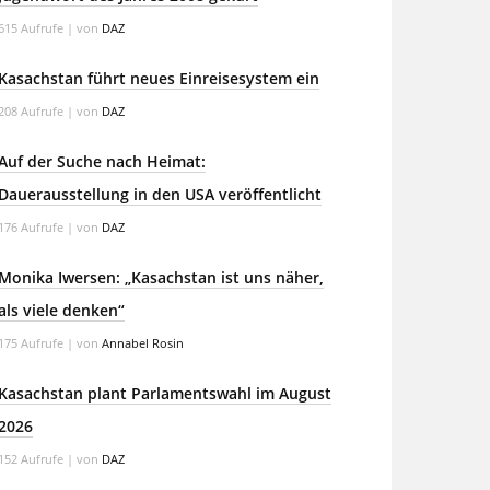
615 Aufrufe
|
von
DAZ
Kasachstan führt neues Einreisesystem ein
208 Aufrufe
|
von
DAZ
Auf der Suche nach Heimat:
Dauerausstellung in den USA veröffentlicht
176 Aufrufe
|
von
DAZ
Monika Iwersen: „Kasachstan ist uns näher,
als viele denken“
175 Aufrufe
|
von
Annabel Rosin
Kasachstan plant Parlamentswahl im August
2026
152 Aufrufe
|
von
DAZ