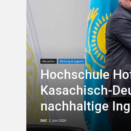
Aktuelles
Bildung & Jugend
Hochschule Hof
Kasachisch-Deu
nachhaltige In
DAZ
2. Juni 2026