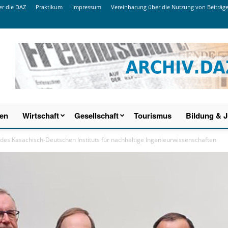
r die DAZ
Praktikum
Impressum
Vereinbarung über die Nutzung von Beiträg
ien
Wirtschaft
Gesellschaft
Tourismus
Bildung & 
des Kasachisch-Deutschen Instituts für nachhaltige Ingenieurwissenschaften