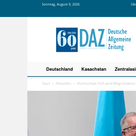
Sonntag, August 9, 2026
Übe
Deutsche
Allgemeine
Zeitung
Deutschland
Kasachstan
Zentralas
Start
Aktuelles
Hochschule Hof wird Mitgründerin 