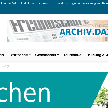
Über die DAZ
Praktikum
Impressum
Vereinbarung über die Nutzung von Beit
ien
Wirtschaft
Gesellschaft
Tourismus
Bildung & 
m/w/d)!