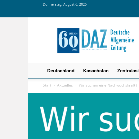
Donnerstag, August 6, 2026
Deutsche
Allgemeine
Zeitung
Deutschland
Kasachstan
Zentralas
Start
Aktuelles
Wir suchen eine Nachwuchskraft (