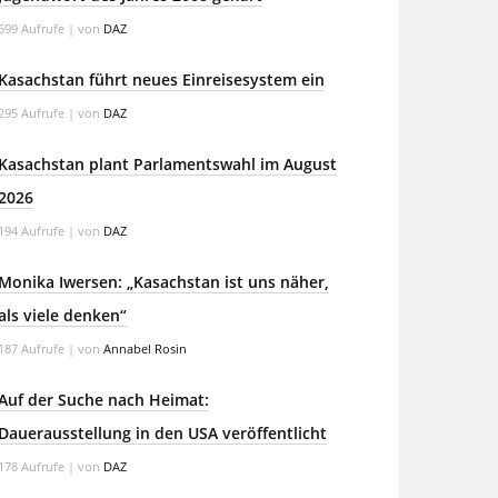
699 Aufrufe
|
von
DAZ
Kasachstan führt neues Einreisesystem ein
295 Aufrufe
|
von
DAZ
Kasachstan plant Parlamentswahl im August
2026
194 Aufrufe
|
von
DAZ
Monika Iwersen: „Kasachstan ist uns näher,
als viele denken“
187 Aufrufe
|
von
Annabel Rosin
Auf der Suche nach Heimat:
Dauerausstellung in den USA veröffentlicht
178 Aufrufe
|
von
DAZ