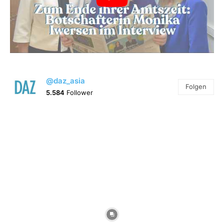
@daz_asia
Folgen
5.584
Follower