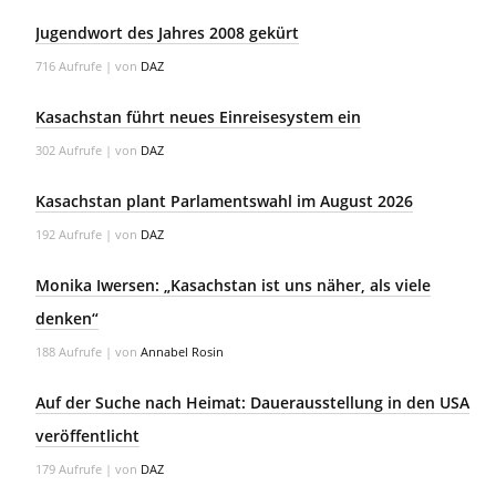
Jugendwort des Jahres 2008 gekürt
716 Aufrufe
|
von
DAZ
Kasachstan führt neues Einreisesystem ein
302 Aufrufe
|
von
DAZ
Kasachstan plant Parlamentswahl im August 2026
192 Aufrufe
|
von
DAZ
Monika Iwersen: „Kasachstan ist uns näher, als viele
denken“
188 Aufrufe
|
von
Annabel Rosin
Auf der Suche nach Heimat: Dauerausstellung in den USA
veröffentlicht
179 Aufrufe
|
von
DAZ