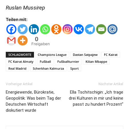
Ruslan Mussirep
Teilen mit:
0
Freigaben
SCHLAGWORTE
Champions League
Dastan Satpajew
FC Kairat
FC Kairat Almaty
Fußball
Fußballturnier
Kilian Mbappe
Real Madrid
Scherkhan Kalmurza
Sport
Vorheriger Artikel
Nächster Artikel
Energiewende, Bürokratie,
Ella Tschitschigin: „Ich trage
Geopolitik: Was beim Tag der
drei Kulturen in mir und keine
Deutschen Wirtschaft
passt zu hundert Prozent“
diskutiert wurde