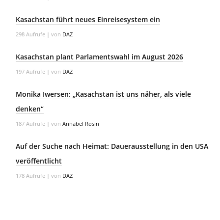
Kasachstan führt neues Einreisesystem ein
298 Aufrufe
|
von
DAZ
Kasachstan plant Parlamentswahl im August 2026
197 Aufrufe
|
von
DAZ
Monika Iwersen: „Kasachstan ist uns näher, als viele
denken“
187 Aufrufe
|
von
Annabel Rosin
Auf der Suche nach Heimat: Dauerausstellung in den USA
veröffentlicht
178 Aufrufe
|
von
DAZ