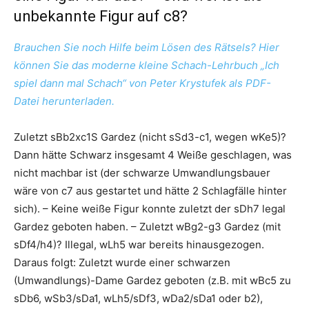
unbekannte Figur auf c8?
Brauchen Sie noch Hilfe beim Lösen des Rätsels? Hier
können Sie das moderne kleine Schach-Lehrbuch „Ich
spiel dann mal Schach“ von Peter Krystufek als PDF-
Datei herunterladen.
Zuletzt sBb2xc1S Gardez (nicht sSd3-c1, wegen wKe5)?
Dann hätte Schwarz insgesamt 4 Weiße geschlagen, was
nicht machbar ist (der schwarze Umwandlungsbauer
wäre von c7 aus gestartet und hätte 2 Schlagfälle hinter
sich). – Keine weiße Figur konnte zuletzt der sDh7 legal
Gardez geboten haben. – Zuletzt wBg2-g3 Gardez (mit
sDf4/h4)? Illegal, wLh5 war bereits hinausgezogen.
Daraus folgt: Zuletzt wurde einer schwarzen
(Umwandlungs)-Dame Gardez geboten (z.B. mit wBc5 zu
sDb6, wSb3/sDa1, wLh5/sDf3, wDa2/sDa1 oder b2),