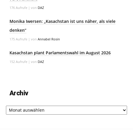
176 Aufrufe
|
von
DAZ
Monika Iwersen: „Kasachstan ist uns näher, als viele
denken“
175 Aufrufe
|
von
Annabel Rosin
Kasachstan plant Parlamentswahl im August 2026
152 Aufrufe
|
von
DAZ
Archiv
Archiv