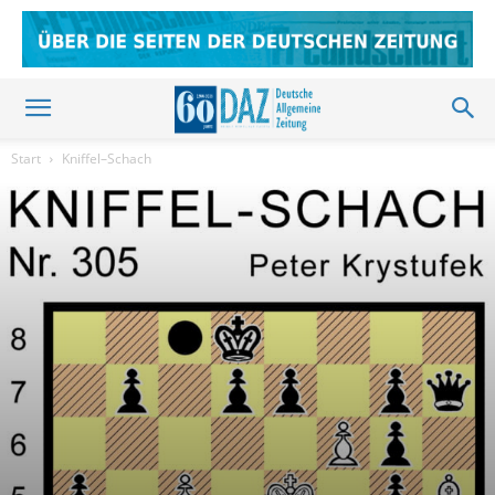
Start
Kniffel–Schach