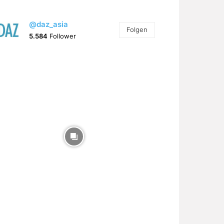
@daz_asia
Folgen
5.584
Follower