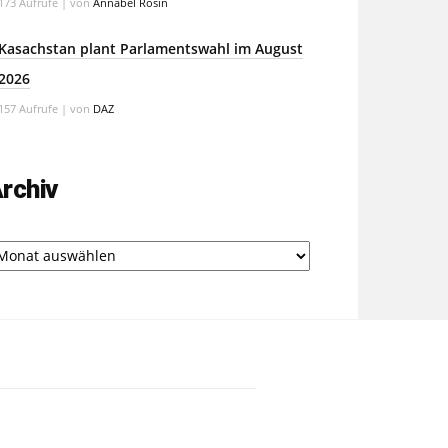
173 Aufrufe
|
von
Annabel Rosin
Kasachstan plant Parlamentswahl im August
2026
157 Aufrufe
|
von
DAZ
rchiv
chiv