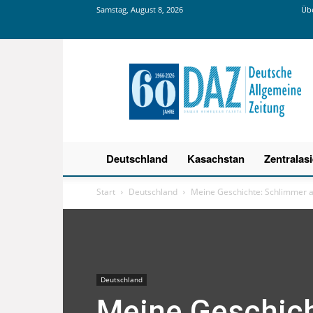
Samstag, August 8, 2026
Übe
Deutsche
Allgemeine
Zeitung
Deutschland
Kasachstan
Zentralas
Start
Deutschland
Meine Geschichte: Schlimmer a
Deutschland
Meine Geschich