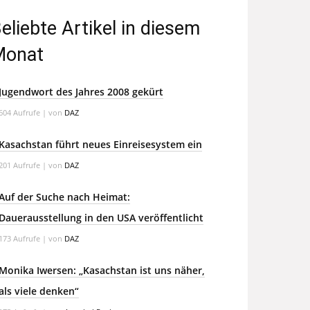
eliebte Artikel in diesem
Monat
Jugendwort des Jahres 2008 gekürt
604 Aufrufe
|
von
DAZ
Kasachstan führt neues Einreisesystem ein
201 Aufrufe
|
von
DAZ
Auf der Suche nach Heimat:
Dauerausstellung in den USA veröffentlicht
173 Aufrufe
|
von
DAZ
Monika Iwersen: „Kasachstan ist uns näher,
als viele denken“