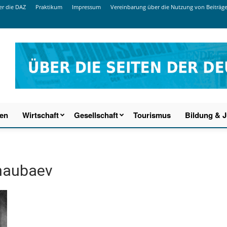
r die DAZ
Praktikum
Impressum
Vereinbarung über die Nutzung von Beiträg
ien
Wirtschaft
Gesellschaft
Tourismus
Bildung & 
haubaev