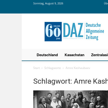
Sonntag, August 9, 2026
Übe
Deutsche
Allgemeine
Zeitung
Deutschland
Kasachstan
Zentralas
Start
Schlagworte
Amre Kashaubaev
Schlagwort: Amre Kas