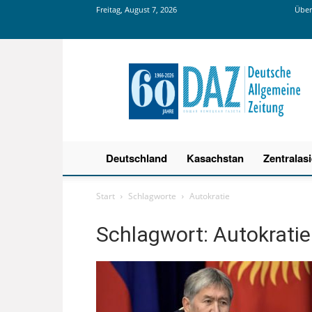
Freitag, August 7, 2026
Über
Deutsche
Allgemeine
Zeitung
Deutschland
Kasachstan
Zentralas
Start
Schlagworte
Autokratie
Schlagwort: Autokratie