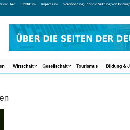
r die DAZ
Praktikum
Impressum
Vereinbarung über die Nutzung von Beiträg
ien
Wirtschaft
Gesellschaft
Tourismus
Bildung & 
den