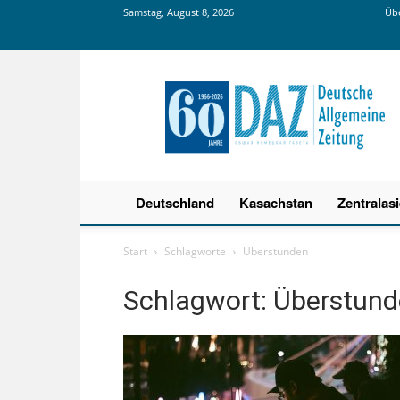
Samstag, August 8, 2026
Übe
Deutsche
Allgemeine
Zeitung
Deutschland
Kasachstan
Zentralas
Start
Schlagworte
Überstunden
Schlagwort: Überstun