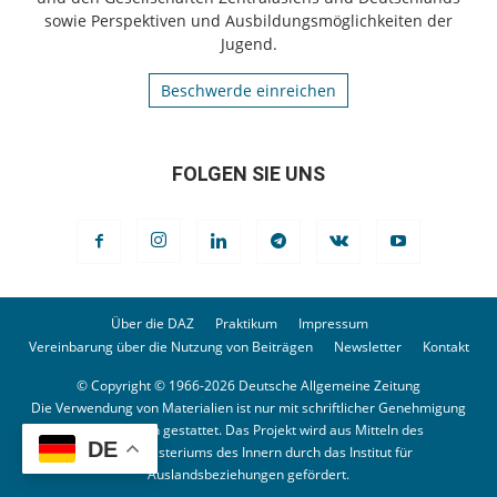
sowie Perspektiven und Ausbildungsmöglichkeiten der
Jugend.
Beschwerde einreichen
FOLGEN SIE UNS
Über die DAZ
Praktikum
Impressum
Vereinbarung über die Nutzung von Beiträgen
Newsletter
Kontakt
© Copyright © 1966-2026 Deutsche Allgemeine Zeitung
Die Verwendung von Materialien ist nur mit schriftlicher Genehmigung
der Redaktion gestattet. Das Projekt wird aus Mitteln des
DE
Bundesministeriums des Innern durch das Institut für
Auslandsbeziehungen gefördert.