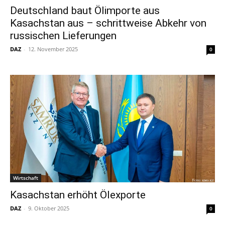
Deutschland baut Ölimporte aus
Kasachstan aus – schrittweise Abkehr von
russischen Lieferungen
DAZ
-
12. November 2025
0
Wirtschaft
Kasachstan erhöht Ölexporte
DAZ
-
9. Oktober 2025
0