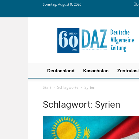
Sonntag, August 9, 2026
Übe
Deutsche
Allgemeine
Zeitung
Deutschland
Kasachstan
Zentralas
Start
Schlagworte
Syrien
Schlagwort: Syrien