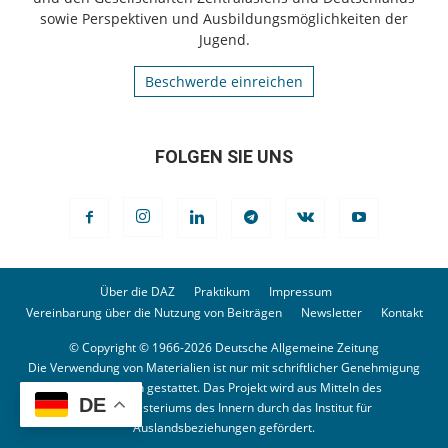
sowie Perspektiven und Ausbildungsmöglichkeiten der
Jugend.
Beschwerde einreichen
FOLGEN SIE UNS
Über die DAZ
Praktikum
Impressum
Vereinbarung über die Nutzung von Beiträgen
Newsletter
Kontakt
© Copyright © 1966-2026 Deutsche Allgemeine Zeitung
Die Verwendung von Materialien ist nur mit schriftlicher Genehmigung
der Redaktion gestattet. Das Projekt wird aus Mitteln des
DE
Bundesministeriums des Innern durch das Institut für
Auslandsbeziehungen gefördert.